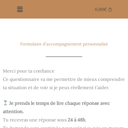
Aller
Menu
0,00
€
au
contenu
Formulaire d’accompagnement personnalisé
Merci pour ta confiance
Ce questionnaire va me permettre de mieux comprendre
ta situation et de voir si je peux réellement t’aider.
Je prends le temps de lire chaque réponse avec
attention.
Tu recevras une réponse sous
24 à 48h
.
Ta demande sera examinée pour voir si je suis en mesure